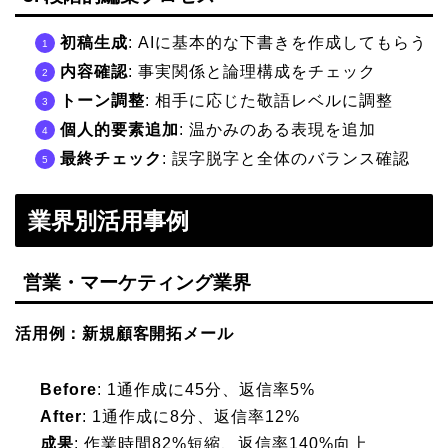
初稿生成
: AIに基本的な下書きを作成してもらう
内容確認
: 事実関係と論理構成をチェック
トーン調整
: 相手に応じた敬語レベルに調整
個人的要素追加
: 温かみのある表現を追加
最終チェック
: 誤字脱字と全体のバランス確認
業界別活用事例
営業・マーケティング業界
活用例：新規顧客開拓メール
Before
: 1通作成に45分、返信率5%
After
: 1通作成に8分、返信率12%
成果
: 作業時間82%短縮、返信率140%向上