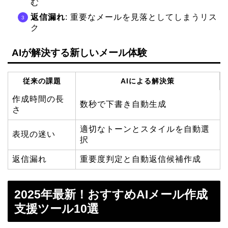
む
返信漏れ
: 重要なメールを見落としてしまうリス
ク
AIが解決する新しいメール体験
従来の課題
AIによる解決策
作成時間の長
数秒で下書き自動生成
さ
適切なトーンとスタイルを自動選
表現の迷い
択
返信漏れ
重要度判定と自動返信候補作成
2025年最新！おすすめAIメール作成
支援ツール10選