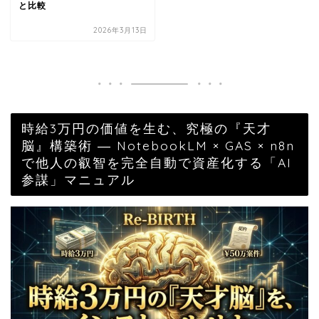
と比較
2026年3月13日
時給3万円の価値を生む、究極の『天才
脳』構築術 ― NotebookLM × GAS × n8n
で他人の叡智を完全自動で資産化する「AI
参謀」マニュアル