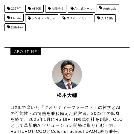
2027年
AI予測
AI安全性
AI生成ツール
Anthropic
Claude
シンギュラリティ
ダリオ・アモデイ
人工知能
技術革命
ABOUT ME
松本大輔
LIXILで磨いた「クオリティーファースト」の哲学とAI
の可能性への情熱を兼ね備えた経営者。2022年の転身
を経て、2025年1月にRe-BIRTH株式会社を創設。CEO
として革新的AIソリューション開発に取り組む一方、
Re-HERO社COOとColorful School DAO代表も兼任。