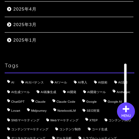
2025年4月
会社概要
2025年3月
サービス
2025年1月
採用情報
Tags
お問い合わせ
AI
AIガバナンス
AIツール
AI導入
AI技術
AI活用
AI生成ツール
AI画像生成
AI開発
AI開発ツール
Anthropic
ChatGPT
Claude
Claude Code
Google
Google AI
Lovart
Midjourney
NotebookLM
SEO対策
MENU
SNSマーケティング
Webマーケティング
XTEP
コンテンツSEO
コンテンツマーケティング
コンテンツ制作
コード生成
デジタルマーケティング
データ分析
トラブルシューティング