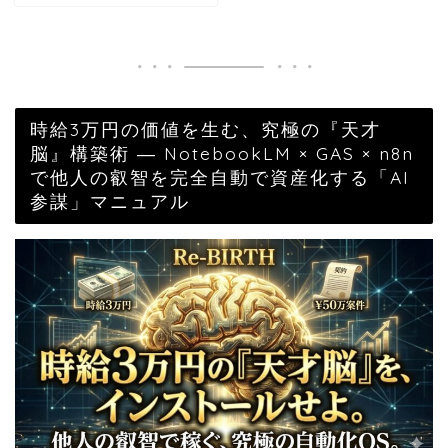
時給3万円の価値を生む、究極の『天才
脳』構築術 ― NotebookLM × GAS × n8n
で他人の叡智を完全自動で資産化する「AI
参謀」マニュアル