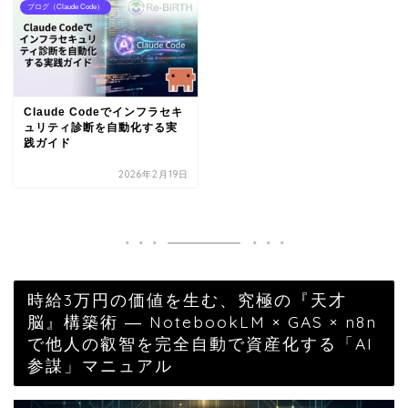
ブログ（Claude Code）
Claude Codeでインフラセキ
ュリティ診断を自動化する実
践ガイド
2026年2月19日
時給3万円の価値を生む、究極の『天才
脳』構築術 ― NotebookLM × GAS × n8n
で他人の叡智を完全自動で資産化する「AI
参謀」マニュアル