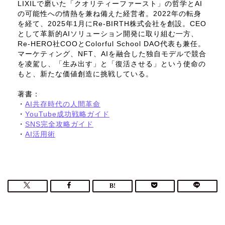
LIXILで磨いた「クオリティーファースト」の哲学とAI
の可能性への情熱を兼ね備えた経営者。2022年の転身
を経て、2025年1月にRe-BIRTH株式会社を創設。CEO
として革新的AIソリューション開発に取り組む一方、
Re-HERO社COOとColorful School DAO代表も兼任。
マーケティング、NFT、AIを融合した独自モデルで競合
を凌駕し、「生み出す」と「復活させる」という使命の
もと、新たな価値創造に挑戦している。
著書：
・
AI共存時代の人間革命
・
YouTube成功戦略ガイド
・
SNS完全攻略ガイド
・
AI活用術