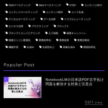
SNSマーケティング
Webマーケティング
XTEP
コンテンツSEO
コンテンツマーケティング
コンテンツ制作
コード生成
デジタルマーケティング
データ分析
トラブルシューティング
ビジネス活用
プログラミング
プロンプト
プロンプトエンジニアリング
人工知能
抽選キャンペーン
検索エンジン最適化
業務効率化
業務改善
業務自動化
機械学習
生成AI
生産性向上
画像生成AI
開発効率化
Popular Post
1
NotebookLMの日本語PDF文字化け
問題を解決する対策と注意点
5611
view