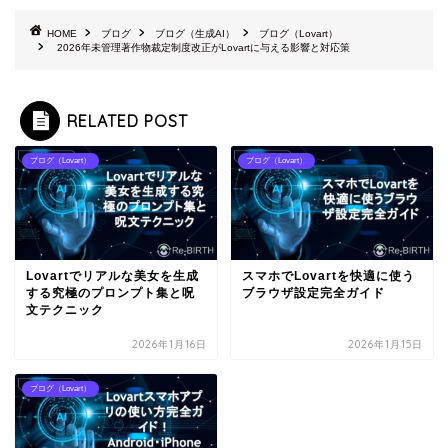
HOME
ブログ
ブログ（生成AI）
ブログ（Lovart）
2026年未管理著作物裁定制度改正がLovartに与える影響と対応策
RELATED POST
ブログ（Lovart）
ブログ（Lovart）
Lovartでリアルな美女を生成
スマホでLovartを快適に使う
する究極のプロンプト集と呪
ブラウザ設定完全ガイド
文テクニック
2026年1月16日
2026年1月15日
ブログ（Lovart）