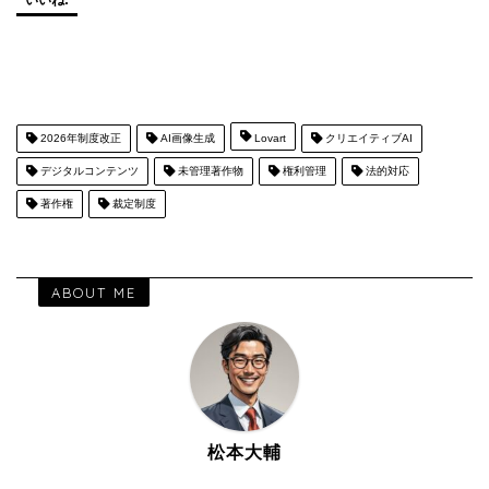
いいね:
2026年制度改正
AI画像生成
Lovart
クリエイティブAI
デジタルコンテンツ
未管理著作物
権利管理
法的対応
著作権
裁定制度
ABOUT ME
松本大輔