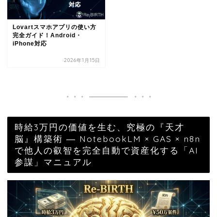
Lovartスマホアプリの使い方
完全ガイド！Android・
iPhone対応
2026年1月15日
時給3万円の価値を生む、究極の『天才
脳』構築術 ― NotebookLM × GAS × n8n
で他人の叡智を完全自動で資産化する「AI
参謀」マニュアル