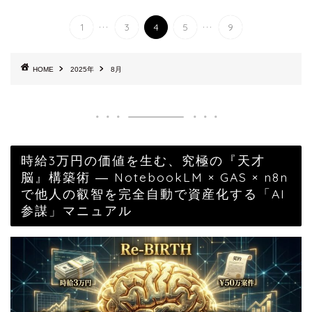
...
...
1
3
4
5
9
HOME
2025年
8月
時給3万円の価値を生む、究極の『天才
脳』構築術 ― NotebookLM × GAS × n8n
で他人の叡智を完全自動で資産化する「AI
参謀」マニュアル