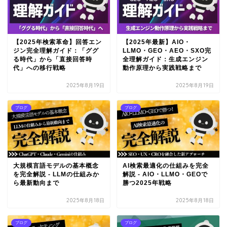
【2025年検索革命】回答エン
【2025年最新】AIO・
ジン完全理解ガイド：「ググ
LLMO・GEO・AEO・SXO完
る時代」から「直接回答時
全理解ガイド：生成エンジン
代」への移行戦略
動作原理から実践戦略まで
2025年8月19日
2025年8月19日
ブログ
ブログ
大規模言語モデルの基本概念
AI検索最適化の仕組みを完全
を完全解説 - LLMの仕組みか
解説 - AIO・LLMO・GEOで
ら最新動向まで
勝つ2025年戦略
2025年8月18日
2025年8月18日
ブログ
ブログ