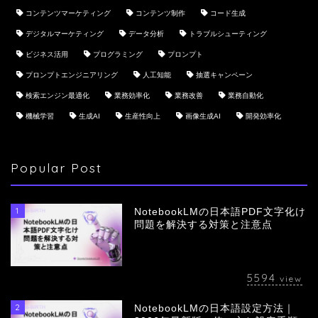
コンテンツマーケティング
コンテンツ制作
コード生成
デジタルマーケティング
データ分析
トラブルシューティング
ビジネス活用
プログラミング
プロンプト
プロンプトエンジニアリング
人工知能
抽選キャンペーン
検索エンジン最適化
業務効率化
業務改善
業務自動化
機械学習
生成AI
生産性向上
画像生成AI
開発効率化
Popular Post
1
NotebookLMの日本語PDF文字化け
問題を解決する対策と注意点
5594
view
2
NotebookLMの日本語設定方法｜