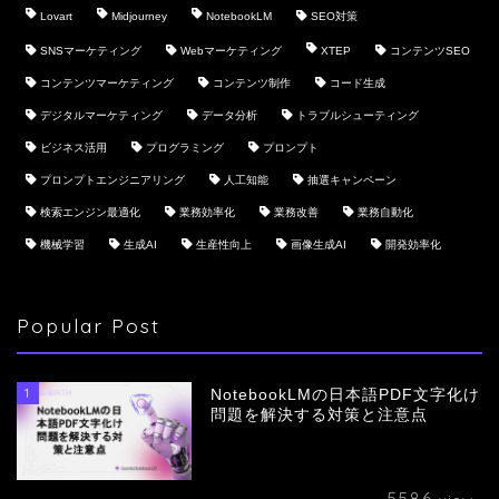
Lovart
Midjourney
NotebookLM
SEO対策
SNSマーケティング
Webマーケティング
XTEP
コンテンツSEO
コンテンツマーケティング
コンテンツ制作
コード生成
デジタルマーケティング
データ分析
トラブルシューティング
ビジネス活用
プログラミング
プロンプト
プロンプトエンジニアリング
人工知能
抽選キャンペーン
検索エンジン最適化
業務効率化
業務改善
業務自動化
機械学習
生成AI
生産性向上
画像生成AI
開発効率化
Popular Post
1
NotebookLMの日本語PDF文字化け
問題を解決する対策と注意点
5586